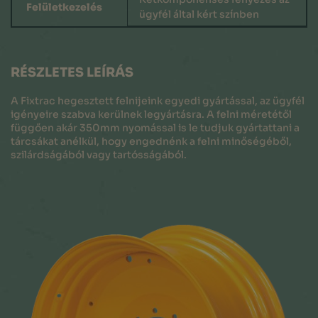
Felületkezelés
ügyfél által kért színben
RÉSZLETES LEÍRÁS
A Fixtrac hegesztett felnijeink egyedi gyártással, az ügyfél
igényeire szabva kerülnek legyártásra. A felni méretétől
függően akár 350mm nyomással is le tudjuk gyártattani a
tárcsákat anélkül, hogy engednénk a felni minőségéből,
szilárdságából vagy tartósságából.