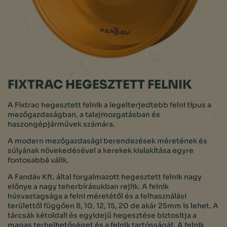
FIXTRAC HEGESZTETT FELNIK
A Fixtrac hegesztett felnik a legelterjedtebb felni típus a
mezőgazdaságban, a talajmozgatásban és
haszongépjárművek számára.
A modern mezőgazdasági berendezések méretének és
súlyának növekedésével a kerekek kialakítása egyre
fontosabbá válik.
A Fandáv Kft. által forgalmazott hegesztett felnik nagy
előnye a nagy teherbírásukban rejlik. A felnik
húsvastagsága a felni méretétől és a felhasználási
területtől függően 8, 10, 12, 15, 20 de akár 25mm is lehet. A
tárcsák kétoldali és egyidejű hegesztése biztosítja a
magas terhelhetőséget és a felnik tartósságát. A felnik